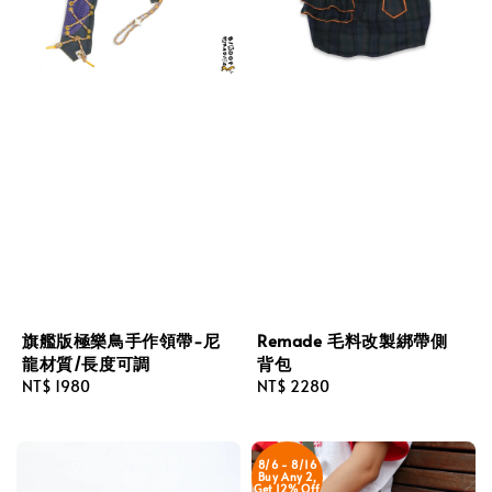
旗艦版極樂鳥手作領帶-尼
Remade 毛料改製綁帶側
龍材質/長度可調
背包
Regular
NT$ 1980
Regular
NT$ 2280
price
price
8/6 - 8/16
Buy Any 2,
Get 12% Off