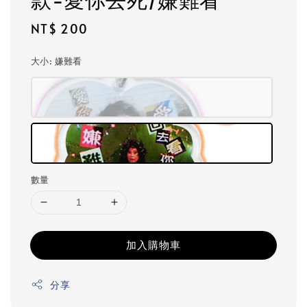
Regular
NT$ 200
price
大小
: 嫌難看
數量
加入購物車
分享