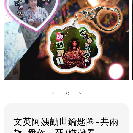
1
/
7
文英阿姨勸世鑰匙圈-共兩
款-愛你去死/嫌難看