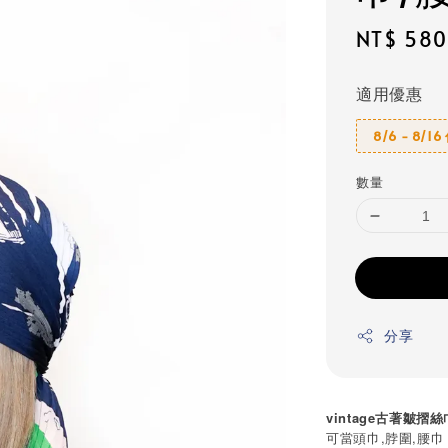
Regular
NT$ 580
price
適用優惠
8/6 - 8/1
數量
分享
vintage古著皺摺絲
可當頭巾,脖圍,腰巾