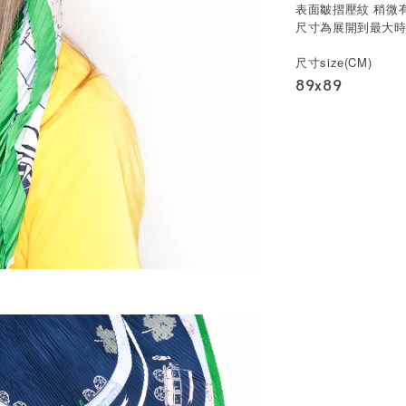
表面皺摺壓紋 稍微
尺寸為展開到最大
size(CM)
尺寸
89x89