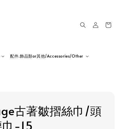
配件.飾品類or其他/Accessories/Other
tage古著皺摺絲巾/頭
巾-15