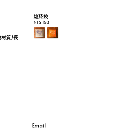
熄菸袋
Regular
NT$ 150
price
材質/長
Email