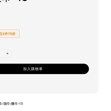
6 任2件75折
加入購物車
巾/頭巾/腰巾-15