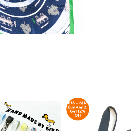
8/6 - 8/16
Buy Any 2,
Get 12%
Off