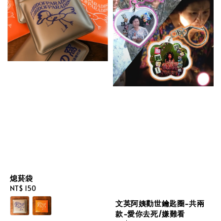
熄菸袋
Regular
NT$ 150
price
文英阿姨勸世鑰匙圈-共兩
款-愛你去死/嫌難看