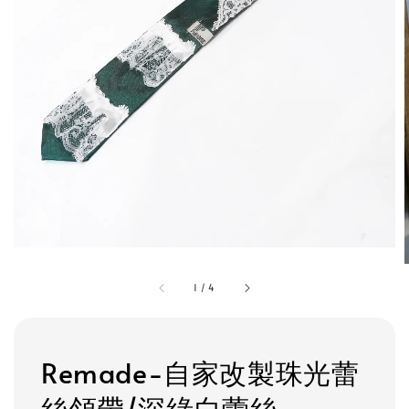
1
/
4
Remade-自家改製珠光蕾
絲領帶/深綠白蕾絲