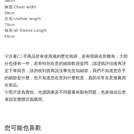
56cm
胸寬/Chest width
58cm
衣長/clothes length
70cm
袖長/all Sleeve Length
55cm
💡古著/二手商品皆有使用過的歷史痕跡，若有瑕疵在所難免，大部
分也僅有一件，若有特別在意的細節歡迎提問，請謹慎評估後再決
定下單與否，請勿收到貨再說沒事先告知細節，我們不知道您在乎
的細節是什麼，也不知道您在意到什麼程度，真的非常在意推薦買
全新品。
💡照片皆為實拍，光源因素及不同螢幕有顯色問題，色差強迫症患
者請至實體店面購買。
您可能也喜歡