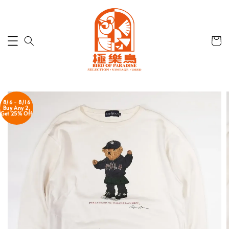
8/6 - 8/16
Buy Any 2,
Get 25% Off