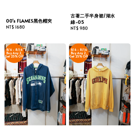
古著二手半身裙/湖水
00's FLAMES黑色帽夾
綠-05
Regular
NT$ 1680
Regular
NT$ 980
price
price
8/6 - 8/16
8/6 - 8/16
Buy Any 2,
Buy Any 2,
Get 25% Off
Get 25% Off