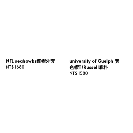
NFL seahawks連帽外套
university of Guelph 黃
色帽T/Russell底料
Regular
NT$ 1680
price
Regular
NT$ 1580
price