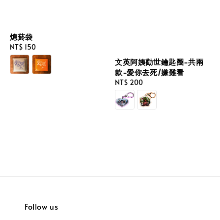
熄菸袋
Regular
NT$ 150
price
文英阿姨勸世鑰匙圈-共兩
款-愛你去死/嫌難看
Regular
NT$ 200
price
Follow us