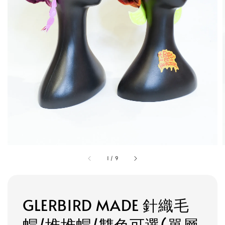
1
/
9
GLERBIRD MADE 針織毛
帽/堆堆帽/雙色可選(單層