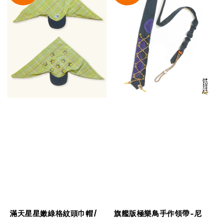
滿天星星嫩綠格紋頭巾帽/
旗艦版極樂鳥手作領帶-尼