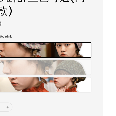
款)
0
粉色/pink