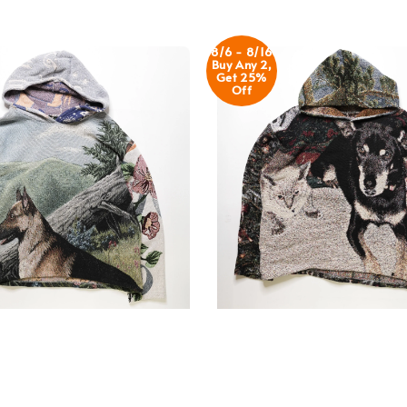
8/6 - 8/16
Buy Any 2,
Get 25%
Off