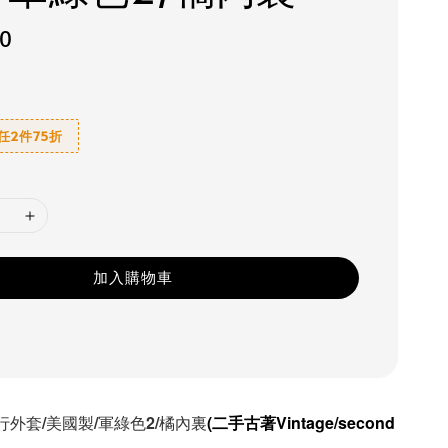
80
6 任2件75折
加入購物車
1飛行外套/美國製/軍綠色2/橘內裏
(二手古著Vintage/second