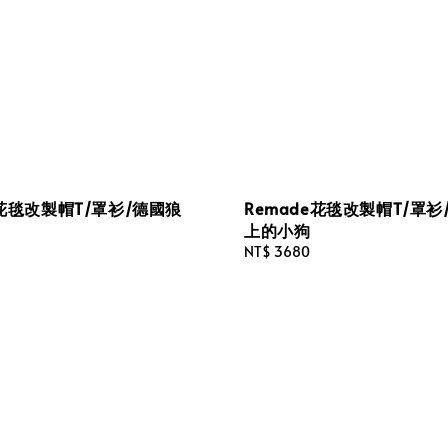
e花毯改製帽T/罩衫/德國狼
Remade花毯改製帽T/罩衫
上的小狗
Regular
NT$ 3680
price