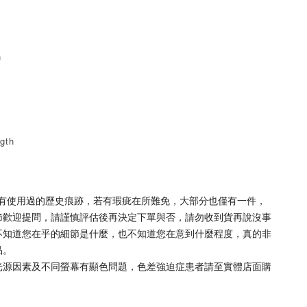
h
gth
皆有使用過的歷史痕跡，若有瑕疵在所難免，大部分也僅有一件，
節歡迎提問，請謹慎評估後再決定下單與否，請勿收到貨再說沒事
不知道您在乎的細節是什麼，也不知道您在意到什麼程度，真的非
品。
，光源因素及不同螢幕有顯色問題，色差強迫症患者請至實體店面購