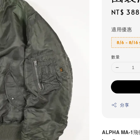
Regular
NT$ 38
price
適用優惠
8/6 - 8/1
數量
分享
ALPHA MA-