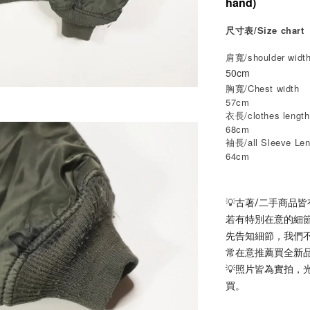
hand)
尺寸表/Size chart
肩寬/shoulder widt
50cm
胸寬/Chest width
57cm
衣長/clothes length
68cm
袖長/all Sleeve Len
64cm
💡古著/二手商品
若有特別在意的細
先告知細節，我們
常在意推薦買全新
💡照片皆為實拍
買。