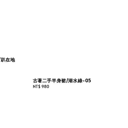
/趴在地
古著二手半身裙/湖水綠-05
Regular
NT$ 980
price