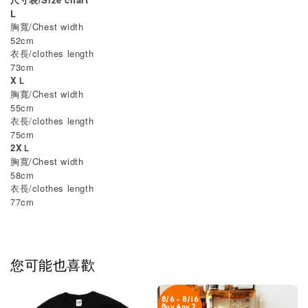
L
胸寬/Chest width
52cm
衣長/clothes length
73cm
XＬ
胸寬/Chest width
55cm
衣長/clothes length
75cm
2XＬ
胸寬/Chest width
58cm
衣長/clothes length
77cm
您可能也喜歡
8/6 - 8/16
Buy Any 2,