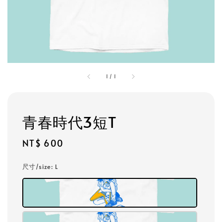
1
/
1
青春時代3短T
Regular
NT$ 600
price
尺寸/size
: L