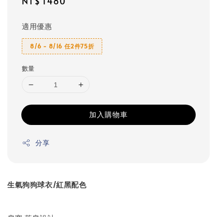
Regular
NT$ 1480
price
適用優惠
8/6 - 8/16 任2件75折
數量
加入購物車
分享
生氣狗狗球衣/紅黑配色