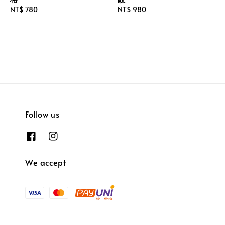
Regular
NT$ 780
Regular
NT$ 980
price
price
Follow us
We accept