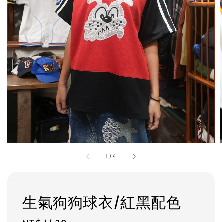
1
/
4
生氣狗狗球衣/紅黑配色