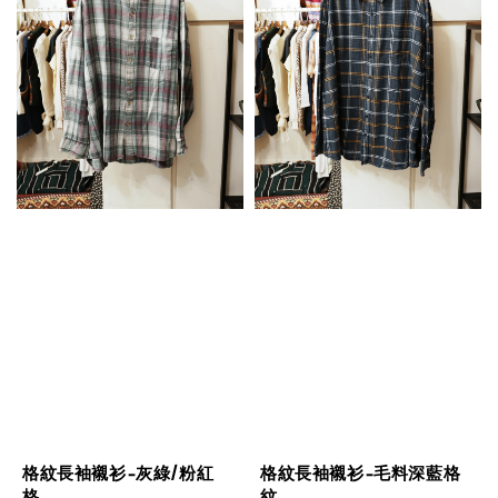
格紋長袖襯衫-灰綠/粉紅
格紋長袖襯衫-毛料深藍格
格
紋