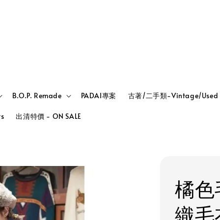
B.O.P. Remade
PADAI專案
古著/二手類-Vintage/Used
rs
出清特價 - ON SALE
橘色
織毛