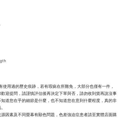
h
gth
皆有使用過的歷史痕跡，若有瑕疵在所難免，大部分也僅有一件，
節歡迎提問，請謹慎評估後再決定下單與否，請勿收到貨再說沒事
不知道您在乎的細節是什麼，也不知道您在意到什麼程度，真的非
品。
，光源因素及不同螢幕有顯色問題，色差強迫症患者請至實體店面購