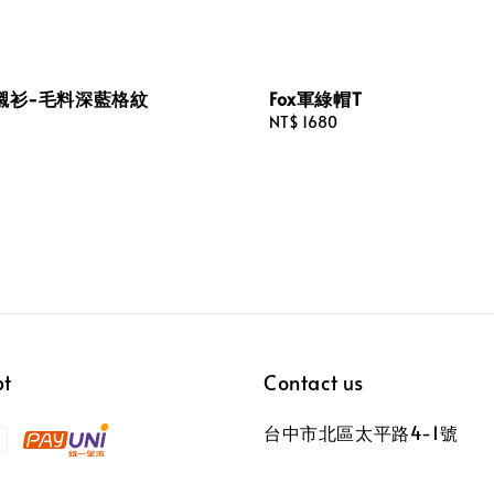
襯衫-毛料深藍格紋
Fox軍綠帽T
Regular
NT$ 1680
price
pt
Contact us
台中市北區太平路4-1號