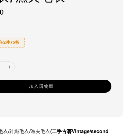
80
6 任2件75折
加入購物車
毛衣/針織毛衣/漁夫毛衣
(二手古著Vintage/second