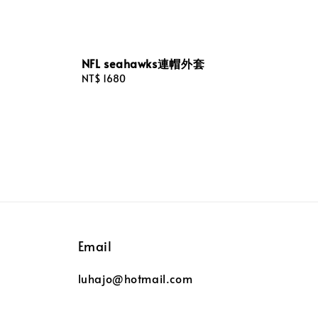
NFL seahawks連帽外套
Regular
NT$ 1680
price
Email
luhajo@hotmail.com