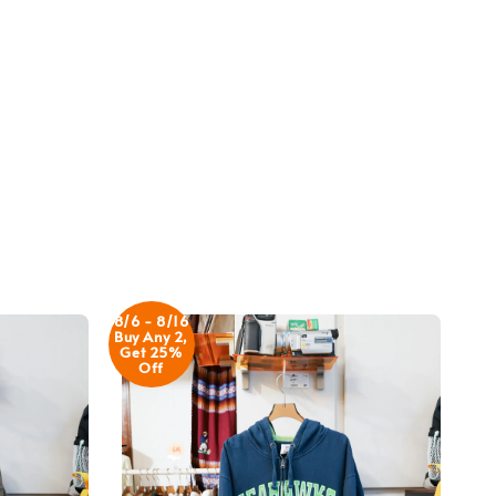
8/6 - 8/16
Buy Any 2,
Get 25%
Off