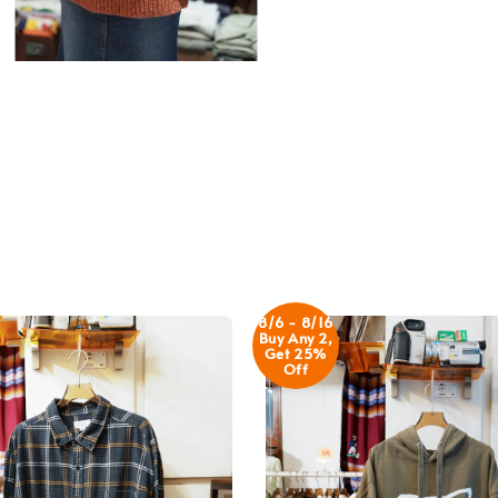
8/6 - 8/16
Buy Any 2,
Get 25%
Off