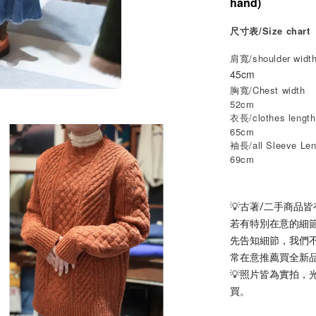
hand)
尺寸表/Size chart
肩寬/shoulder widt
45cm
胸寬/Chest width
52cm
衣長/clothes length
65cm
袖長/all Sleeve Len
69cm
💡古著/二手商品
若有特別在意的細
先告知細節，我們
常在意推薦買全新
💡照片皆為實拍
買。