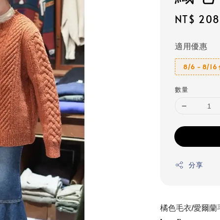
Regular
NT$ 20
price
適用優惠
8/6 - 8/1
數量
分享
橘色毛衣/愛爾蘭