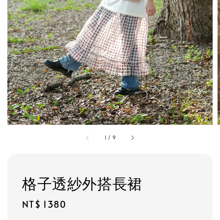
1
/
9
格子透紗外搭長裙
Regular
NT$ 1380
price