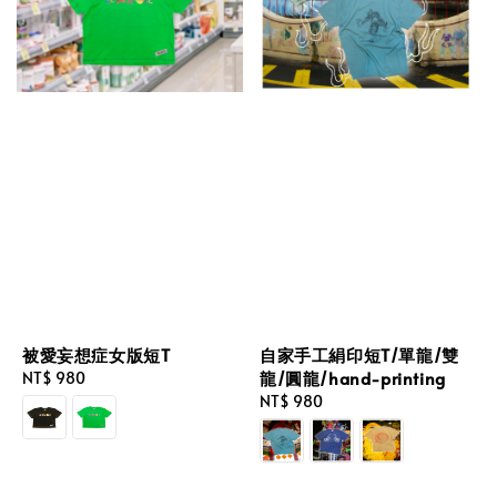
被愛妄想症女版短T
自家手工絹印短T/單龍/雙
龍/圓龍/hand-printing
Regular
NT$ 980
price
Regular
NT$ 980
price