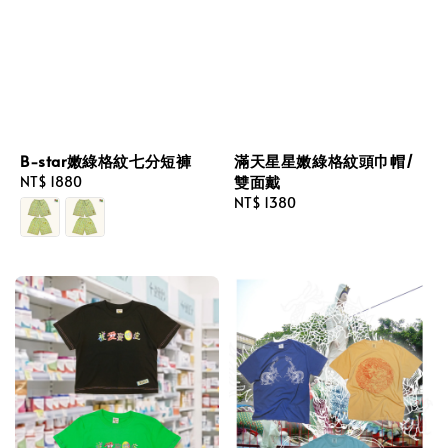
B-star嫩綠格紋七分短褲
滿天星星嫩綠格紋頭巾帽/
雙面戴
Regular
NT$ 1880
price
Regular
NT$ 1380
price