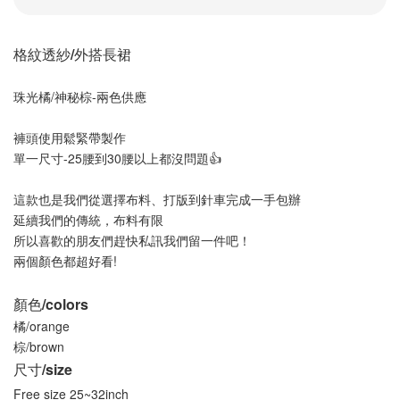
格紋透紗/外搭長裙
珠光橘/神秘棕-兩色供應
褲頭使用鬆緊帶製作
單一尺寸-25腰到30腰以上都沒問題👍
這款也是我們從選擇布料、打版到針車完成一手包辦
延續我們的傳統，布料有限
所以喜歡的朋友們趕快私訊我們留一件吧！
兩個顏色都超好看!
顏色/colors
橘/orange
棕/brown
尺寸/size
Free size 25~32inch