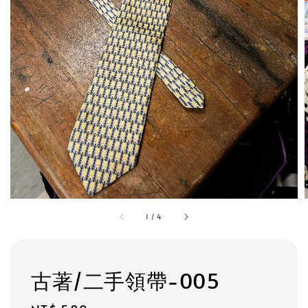
1
/
4
古著/二手領帶-005