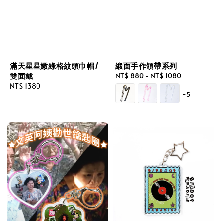
滿天星星嫩綠格紋頭巾帽/
緞面手作領帶系列
雙面戴
Regular
NT$ 880
-
NT$ 1080
Regular
NT$ 1380
price
+5
price