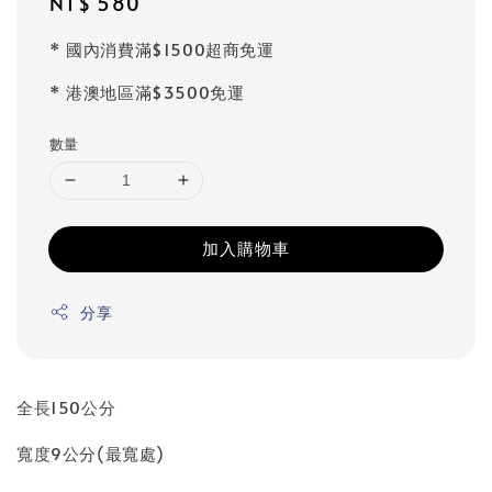
Regular
NT$ 580
price
* 國內消費滿$1500超商免運
* 港澳地區滿$3500免運
數量
加入購物車
分享
全長150公分
寬度9公分(最寬處)