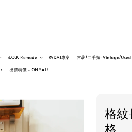
B.O.P. Remade
PADAI專案
古著/二手類-Vintage/Used
rs
出清特價 - ON SALE
格紋
格