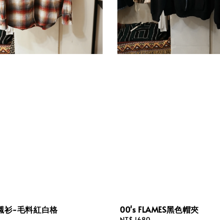
襯衫-毛料紅白格
00's FLAMES黑色帽夾
Regular
NT$ 1680