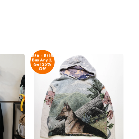
8/6 - 8/16
Buy Any 2,
Get 25%
Off