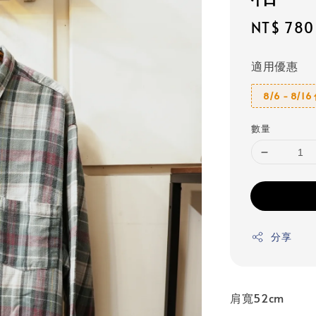
Regular
NT$ 780
price
適用優惠
8/6 - 8/1
數量
分享
肩寬52cm