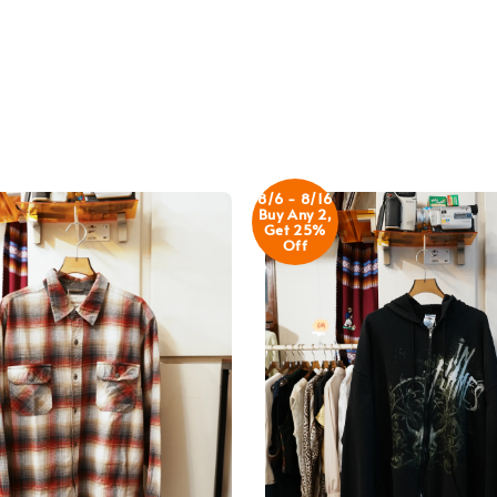
8/6 - 8/16
Buy Any 2,
Get 25%
Off