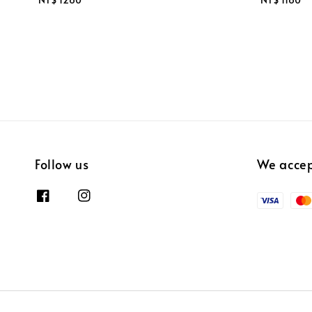
price
price
Follow us
We acce