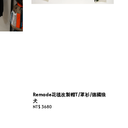
Remade花毯改製帽T/罩衫/德國狼
犬
Regular
NT$ 3680
price