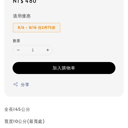
Regular
NT$ 480
price
適用優惠
8/6 - 8/16 任2件75折
數量
加入購物車
分享
全長145公分
寬度10公分(最寬處)